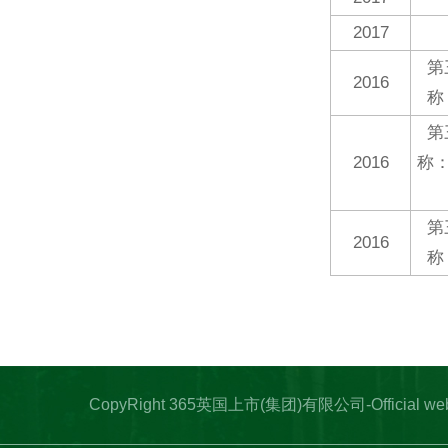
2017
第
2016
称
第
2016
称
第
2016
称
CopyRight 365英国上市(集团)有限公司-Offici