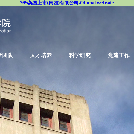
365英国上市(集团)有限公司-Official website
新团队
人才培养
科学研究
党建工作