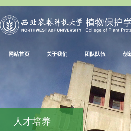
网站首页
关于我们
团队队伍
创
人才培养