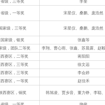
省级，三等奖
李奎
省级，一等奖
宋星仪、桑鹏、庞浩然
国家级，三等奖
宋星仪、桑鹏、庞浩然
国家级，银奖
张鑫等
家级，团队二等奖
李翔、曹心雨、张鑫、苏晨露、赵
陕西赛区，二等奖
蒋阳阳
陕西赛区，三等奖
徐文远
陕西赛区，三等奖
李会婷
陕西赛区，一等奖
赵佳禾
陕西赛区，铜奖
韩旭凌、贾乡音、董力铮、李聪
省级，一等奖
饶俊