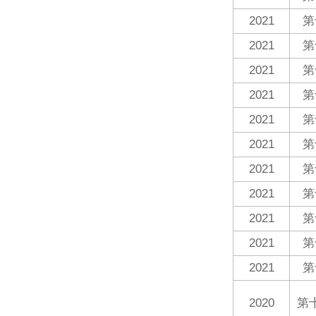
2021
第
2021
第
2021
第
2021
第
2021
第
2021
第
2021
第
2021
第
2021
第
2021
第
2021
第
2020
第