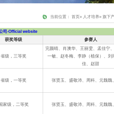
当前位置：
首页
»
人才培养
»
旗下
fficial website
获奖等级
参赛人
完颜晴、肖澳华、王丽雯、孟佳宁
省级，三等奖
一敏、赵冬梅、李静（植保）、刘
佳、赵甜
省级，一等奖
张贤玉、盛敬沛、周科、元魏魏
国家级，二等奖
张贤玉、盛敬沛、周科、元魏魏