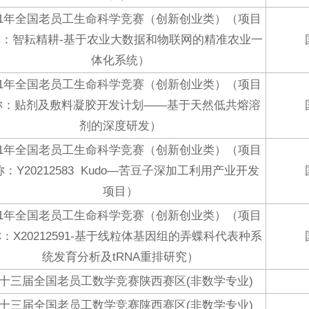
021年全国老员工生命科学竞赛（创新创业类）（项目
称：智耘精耕-基于农业大数据和物联网的精准农业一
体化系统）
021年全国老员工生命科学竞赛（创新创业类）（项目
称：贴剂及敷料凝胶开发计划——基于天然低共熔溶
剂的深度研发）
021年全国老员工生命科学竞赛（创新创业类）（项目
：Y20212583 Kudo—苦豆子深加工利用产业开发
项目）
021年全国老员工生命科学竞赛（创新创业类）（项目
：X20212591-基于线粒体基因组的弄蝶科代表种系
统发育分析及tRNA重排研究）
十三届全国老员工数学竞赛陕西赛区(非数学专业)
十三届全国老员工数学竞赛陕西赛区(非数学专业)