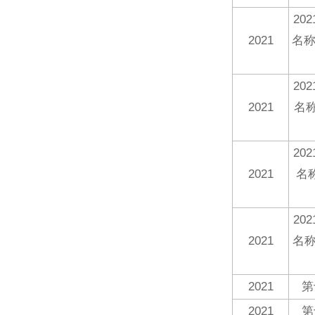
2
2021
名
2
2021
名
2
2021
名称
2
2021
名称
2021
第
2021
第