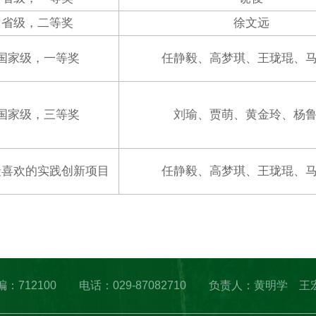
省级，二等奖
徐文远
国家级，一等奖
任静毅、高梦琪、王珑琨、
国家级，三等奖
刘瑜、贾萌、黄金玲、杨
最喜欢的实践创新项目
任静毅、高梦琪、王珑琨、
 陕西杨凌 邮编：712100 电话：029-87082710 负责人：黄明学 王