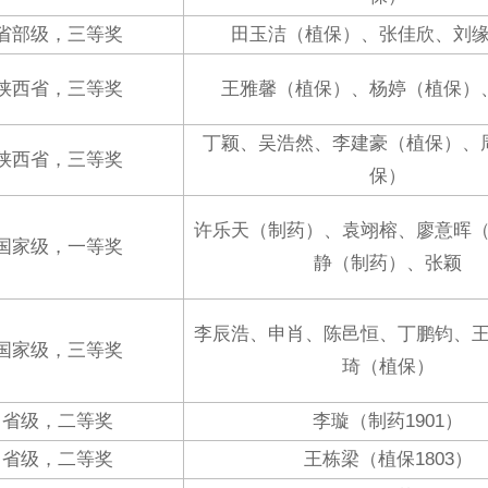
省部级，三等奖
田玉洁（植保）、张佳欣、刘
陕西省，三等奖
王雅馨（植保）、杨婷（植保）
丁颖、吴浩然、李建豪（植保）、
陕西省，三等奖
保）
许乐天（制药）、袁翊榕、廖意晖
国家级，一等奖
静（制药）、张颖
李辰浩、申肖、陈邑恒、丁鹏钧、
国家级，三等奖
琦（植保）
省级，二等奖
李璇（制药1901）
省级，二等奖
王栋梁（植保1803）